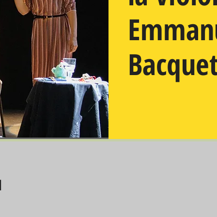
Emmanu
Bacque
u