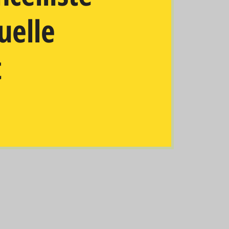
elle
t